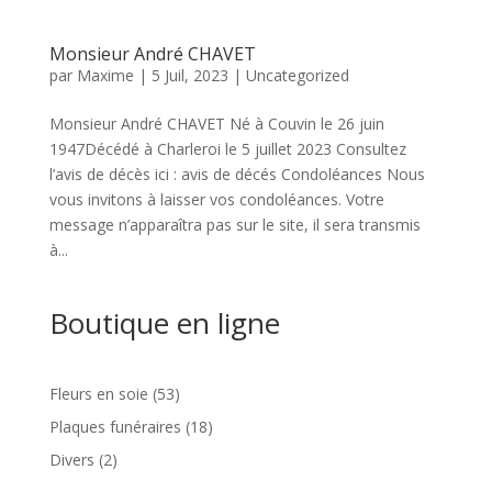
Monsieur André CHAVET
par
Maxime
|
5 Juil, 2023
|
Uncategorized
Monsieur André CHAVET Né à Couvin le 26 juin
1947Décédé à Charleroi le 5 juillet 2023 Consultez
l’avis de décès ici : avis de décés Condoléances Nous
vous invitons à laisser vos condoléances. Votre
message n’apparaîtra pas sur le site, il sera transmis
à...
Boutique en ligne
53
Fleurs en soie
53
produits
18
Plaques funéraires
18
produits
2
Divers
2
produits