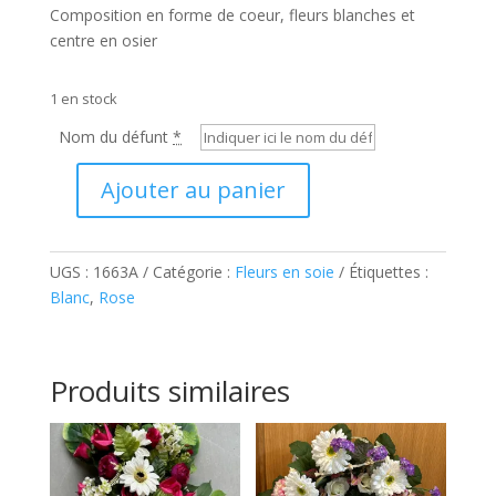
Composition en forme de coeur, fleurs blanches et
centre en osier
1 en stock
Nom du défunt
*
A
Ajouter au panier
l
quantité
t
de
e
Composition
UGS :
1663A
Catégorie :
Fleurs en soie
Étiquettes :
r
Océane
Blanc
,
Rose
n
a
t
i
Produits similaires
v
e
: