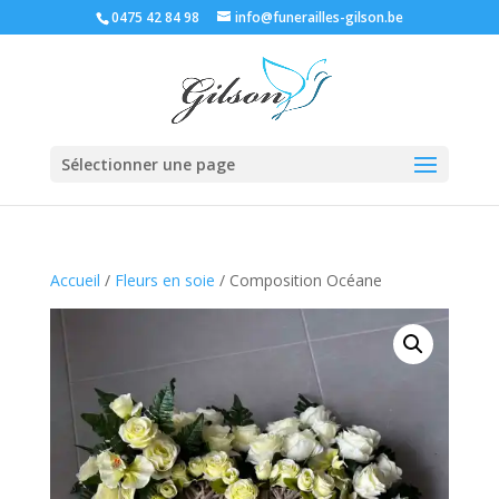
0475 42 84 98
info@funerailles-gilson.be
Sélectionner une page
Accueil
/
Fleurs en soie
/ Composition Océane