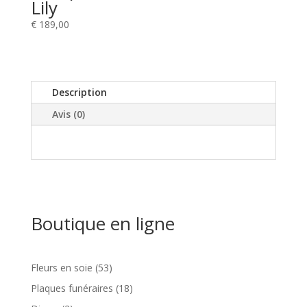
Lily
€
189,00
Description
Avis (0)
Boutique en ligne
53
Fleurs en soie
53
produits
18
Plaques funéraires
18
produits