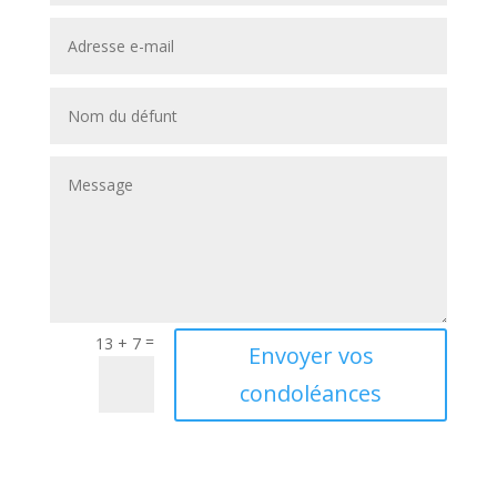
=
13 + 7
A
Envoyer vos
l
condoléances
t
e
r
n