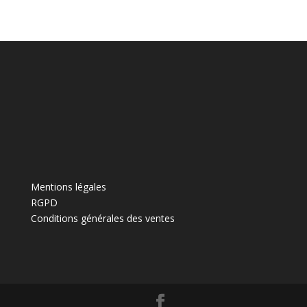
a
t
i
v
e
:
Mentions légales
RGPD
Conditions générales des ventes