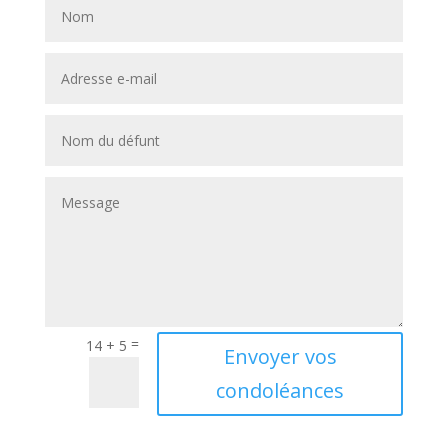
=
14 + 5
A
Envoyer vos
l
condoléances
t
e
r