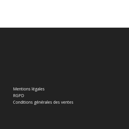
n
a
t
i
v
e
:
Mentions légales
RGPD
Conditions générales des ventes