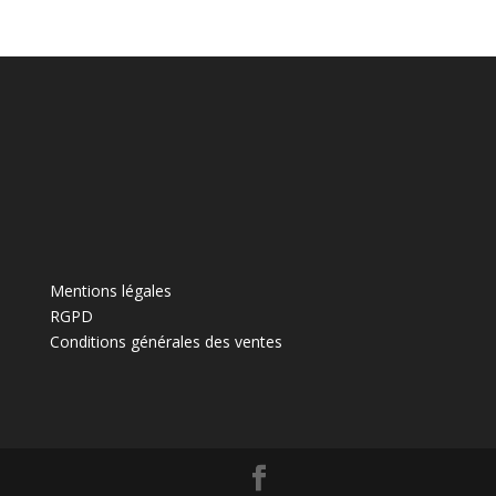
t
i
v
e
:
Mentions légales
RGPD
Conditions générales des ventes