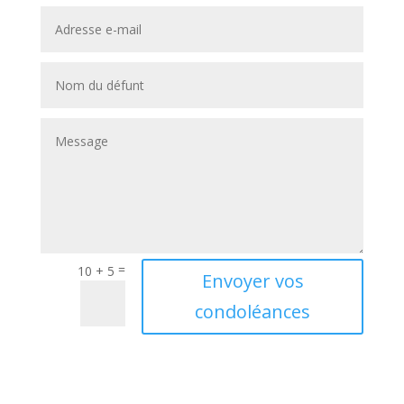
=
10 + 5
A
Envoyer vos
l
condoléances
t
e
r
n
a