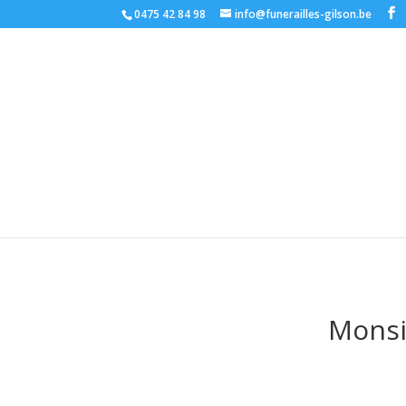
0475 42 84 98
info@funerailles-gilson.be
Monsi