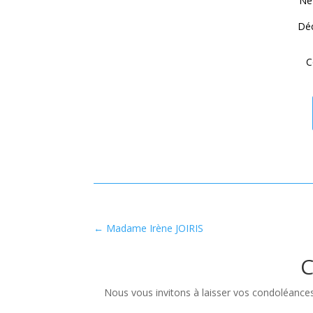
Né
Déc
C
←
Madame Irène JOIRIS
C
Nous vous invitons à laisser vos condoléances. 