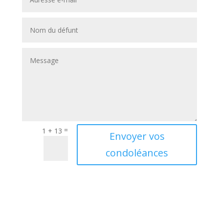
=
1 + 13
A
Envoyer vos
l
condoléances
t
e
r
n
a
t