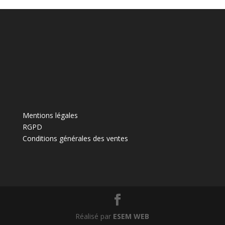
i
v
e
:
Mentions légales
RGPD
Conditions générales des ventes
Réalisé par
ESEM WEB